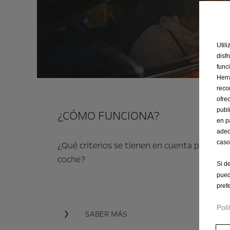
Util
disf
func
Herr
reco
ofre
publ
¿CÓMO FUNCIONA?
en p
adec
caso
¿Qué criterios se tienen en cuenta para el cá
coche?
Si d
pued
pref
Polí
SABER MÁS