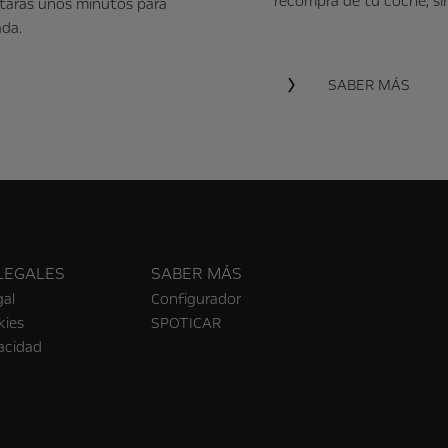
recompra de tu coche, sin
itarás unos minutos para
ada.
SABER MÁS
LEGALES
SABER MÁS
gal
Configurador
kies
SPOTICAR
vacidad