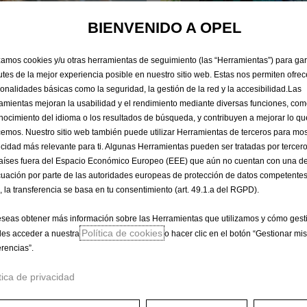
BIENVENIDO A OPEL
izamos cookies y/u otras herramientas de seguimiento (las “Herramientas”) para ga
rutes de la mejor experiencia posible en nuestro sitio web. Estas nos permiten ofrec
ionalidades básicas como la seguridad, la gestión de la red y la accesibilidad.Las
amientas mejoran la usabilidad y el rendimiento mediante diversas funciones, com
nocimiento del idioma o los resultados de búsqueda, y contribuyen a mejorar lo qu
cemos. Nuestro sitio web también puede utilizar Herramientas de terceros para mos
icidad más relevante para ti. Algunas Herramientas pueden ser tratadas por tercer
¿POR QUÉ ELEGI
aíses fuera del Espacio Económico Europeo (EEE) que aún no cuentan con una de
uación por parte de las autoridades europeas de protección de datos competentes
, la transferencia se basa en tu consentimiento (art. 49.1.a del RGPD).
lculo del valor de un
Una alternativa que te
cuando quieras calcular
eseas obtener más información sobre las Herramientas que utilizamos y cómo gesti
La tasación del coche se 
Política de cookies
es acceder a nuestra
o hacer clic en el botón “Gestionar mis
observaciones del mercad
erencias”.
facilitada sobre el estado
tica de privacidad
SABER MÁS